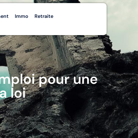
ment
Immo
Retraite
emploi pour une
 loi