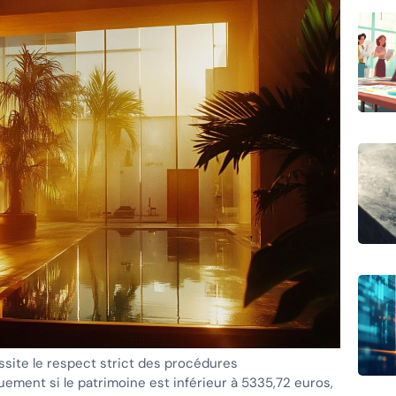
site le respect strict des procédures
uement si le patrimoine est inférieur à 5335,72 euros,