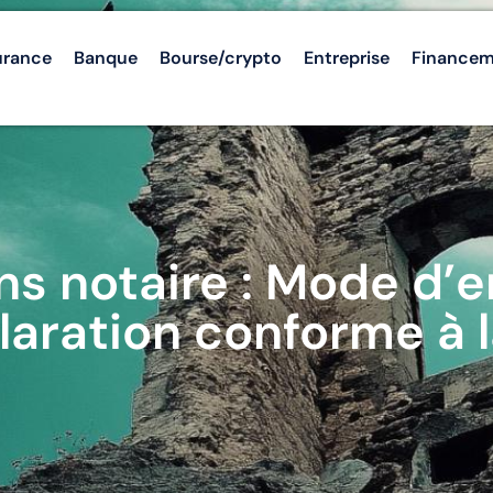
urance
Banque
Bourse/crypto
Entreprise
Finance
s notaire : Mode d’
laration conforme à la